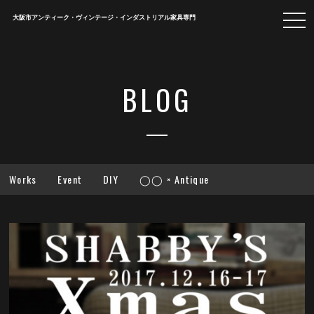
togg
大阪市アンティーク・ヴィンテージ・インダストリアル家具専門
navi
BLOG
Works
Event
DIY
◯◯ × Antique