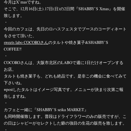
今月はX’masですね。
そこで、12月16日(土).17日(日)の2日間『SHABBY’S Xmas』を開催
致します。
・
今回のカフェは、先日のロハスフェスタでブースのコーディネート
をさせて頂いた、
sweets labo COCOROさん
のタルトや焼き菓子&SHABBY’S
COFFEE‼︎
・
COCOROさんは、大阪市北区のLABOで週に1日だけオープンする
お店。
タルトも焼き菓子も、どれも絶品です。是非この機会に食べてみて
下さいね。
※postしたタルトはイメージ写真です。メニューが決まり次第ご報
告しますね。
・
カフェと一緒に『SHABBY’S seika MARKET』
も同時開催致します。普段はドライフラワーのみの販売ですが、こ
の日はシャビーがセレクトした癖の強目の生花の販売を致します。
・