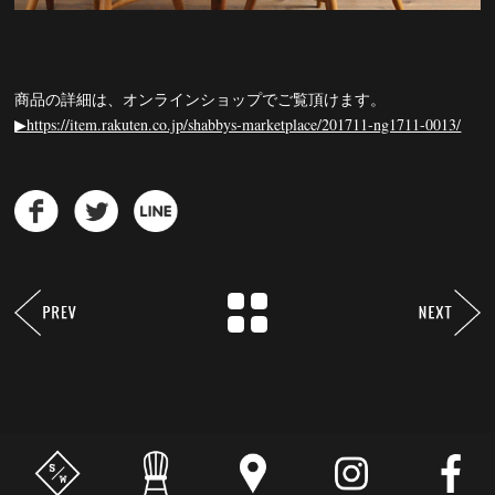
商品の詳細は、オンラインショップでご覧頂けます。
▶︎https://item.rakuten.co.jp/shabbys-marketplace/201711-ng1711-0013/
© shabby’s marketplace. All Rights Reserved.