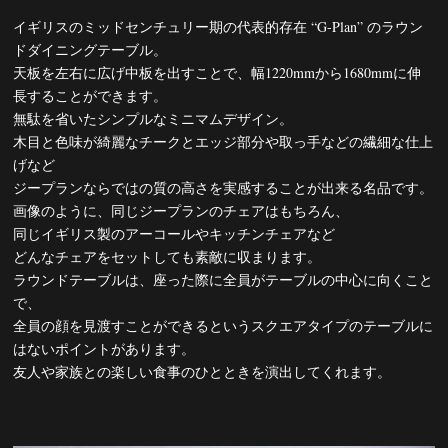
イギリスのミッドセンチュリー期の代表的存在 “G-Plan” のラウン
ドダイニングテーブル。
天板を左右に広げ中板を出すことで、幅1220mmから1680mmに伸
長することができます。
無駄を省いたシンプルなミニマムデザイン。
木目と色味が綺麗なチークとエッジ部分や取っ手などの繊細な仕上
げなど
ジープランならではの質の高さを実感することが出来る名品です。
画像のように、同じジープランのチェアはもちろん、
同じイギリス製のアーコールやキッチンチェアなど
どんなチェアをセットしても素敵に収まります。
ラウンドテーブルは、座った際に全員がテーブルの中心に向くこと
で、
全員の顔を見渡すことができるというスクエアタイプのテーブルに
はないポイントがあります。
友人や家族との楽しい食事のひとときを演出してくれます。