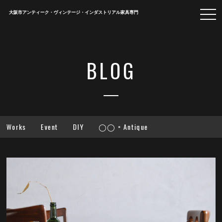
togg
大阪市アンティーク・ヴィンテージ・インダストリアル家具専門
navi
BLOG
Works
Event
DIY
◯◯ × Antique