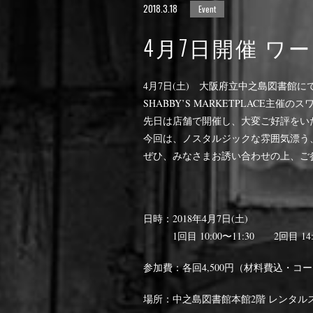
2018.3.18
Event
4月7日開催 ワ
4月7日(土) 大阪府立中之島図書館に
SHABBY’S MARKETPLACE
先日は店舗で開催し、大変ご好評をい
今回は、ノスタルジックな雰囲気漂う
ぜひ、みなさまお誘い合わせの上、ご
日時：2018年4月7日(土)
1回目 10:00〜11:30 2回目 14:0
参加費：各回4,500円（材料費込・コ
場所：中之島図書館本館2階 レンタル