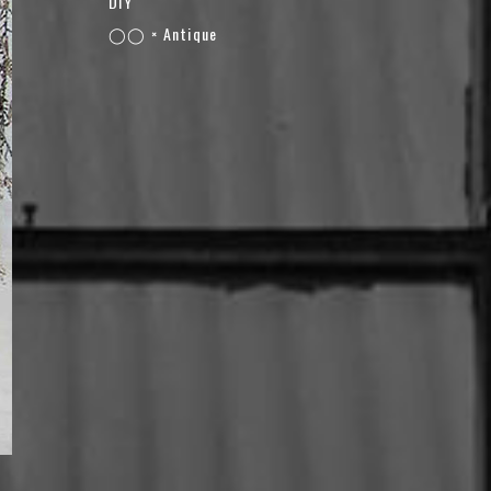
DIY
◯◯ × Antique