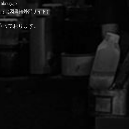
brary.jp
jp
（図書館外部サイト）
承っております。