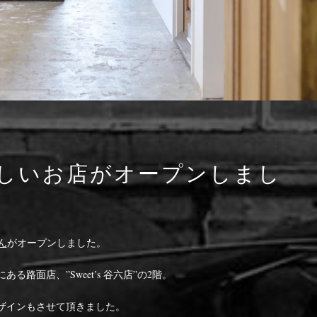
んの新しいお店がオープンしまし
ん
がオープンしました。
路面店、”Sweet’s 谷六店”の2階。
ザインもさせて頂きました。