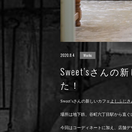
2020.8.4
Works
Sweet’sさ
た！
Sweet’sさんの新しいカフェ
よしふじさ
場所は地下鉄、谷町六丁目駅から直ぐにある
今回はコーディネートに加え、店舗デ