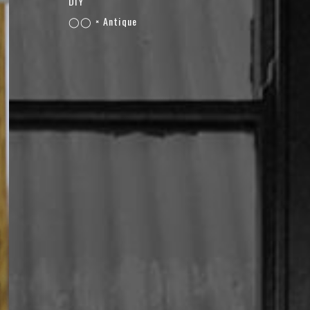
DIY
◯◯ × Antique