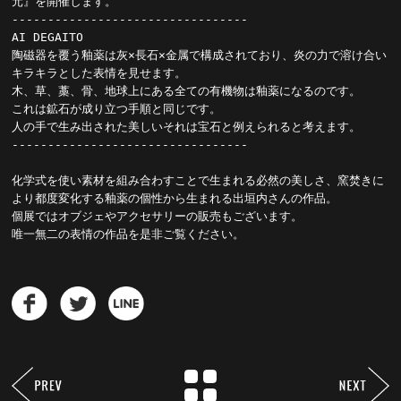
元』を開催します。

---------------------------------

AI DEGAITO

陶磁器を覆う釉薬は灰×長石×金属で構成されており、炎の力で溶け合い
キラキラとした表情を見せます。

木、草、藁、骨、地球上にある全ての有機物は釉薬になるのです。

これは鉱石が成り立つ手順と同じです。

人の手で生み出された美しいそれは宝石と例えられると考えます。

---------------------------------

化学式を使い素材を組み合わすことで生まれる必然の美しさ、窯焚きに
より都度変化する釉薬の個性から生まれる出垣内さんの作品。

個展ではオブジェやアクセサリーの販売もございます。

唯一無二の表情の作品を是非ご覧ください。