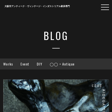
togg
大阪市アンティーク・ヴィンテージ・インダストリアル家具専門
navi
BLOG
Works
Event
DIY
◯◯ × Antique