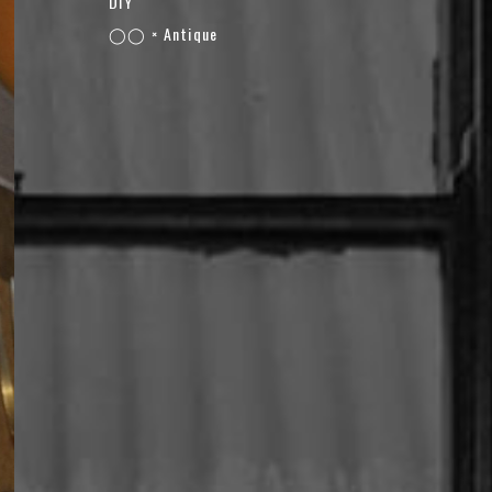
DIY
◯◯ × Antique