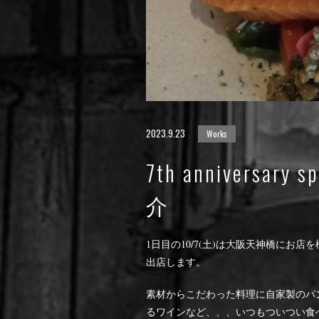
2023.9.23
Works
7th anniversar
介
1日目の10/7(土)は大阪天神橋に
出店します。
素材からこだわった料理に自家製のパ
るワインなど、、、いつもついつい食