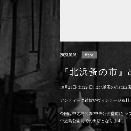
2023.10.16
Works
『北浜蚤の市』
10月21日(土)22(日)は北浜蚤の市に
アンティーク雑貨やヴィンテージ衣料
今回は中之島公園(中央公会堂前)とラブセ
中之島公園前での出店となります。