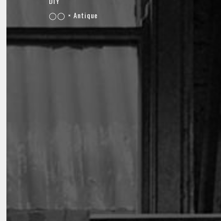
DIY
◯◯ × Antique