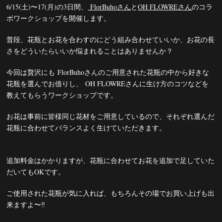
6/15(土)〜17(月)の3日間、
FlorBuhoさん
と
OH FLOWREさん
のコラ
ボワークショップを開催します。
普段、花瓶とお花を合わすのにどう組み合わせていいか、お花の長
さをどういたらいいか悩まれることはありませんか？
今回は贅沢にも FlorBuhoさんのご用意された花瓶の中から好きな
花瓶を選んでお借りし、 OH FLOWREさんに生け方のコツなどを
教えてもらうワークショップです。
お花は事前に皆様同じ花材をご用意しているので、それぞれ選んだ
花瓶に合わせてバランスよく生けていただきます。
追加料金はかかりますが、花瓶に合わせてお花を追加で足していた
だいてもOKです。
ご使用された花瓶が気に入れば、もちろんその場でお買い上げも出
来ますよ〜‼︎