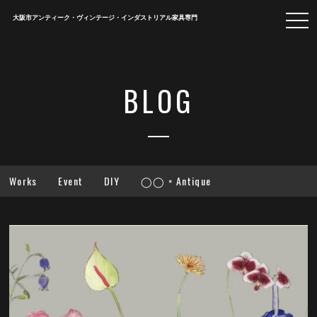
togg
大阪市アンティーク・ヴィンテージ・インダストリアル家具専門
navi
BLOG
Works
Event
DIY
◯◯ × Antique