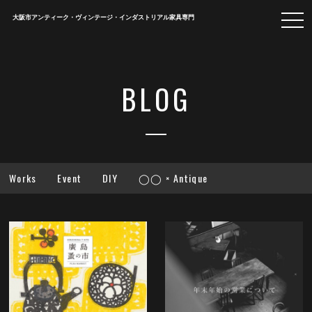
togg
大阪市アンティーク・ヴィンテージ・インダストリアル家具専門
navi
BLOG
Works
Event
DIY
◯◯ × Antique