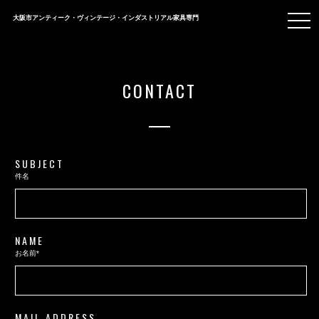
togg
大阪市アンティーク・ヴィンテージ・インダストリアル家具専門
navi
CONTACT
SUBJECT
件名
NAME
お名前*
MAIL ADDRESS