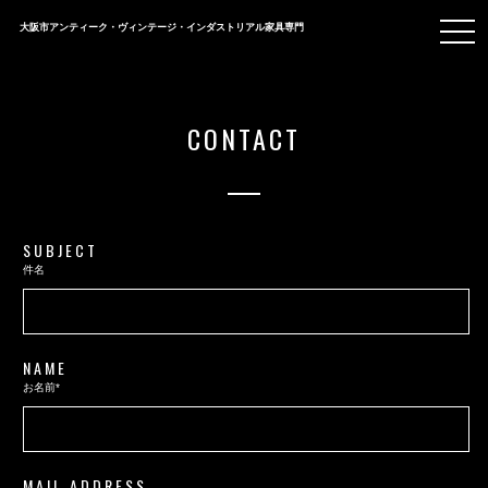
togg
大阪市アンティーク・ヴィンテージ・インダストリアル家具専門
navi
CONTACT
SUBJECT
件名
NAME
お名前*
MAIL ADDRESS