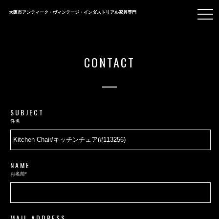
togg
大阪市アンティーク・ヴィンテージ・インダストリアル家具専門
navi
CONTACT
SUBJECT
件名
NAME
お名前*
MAIL ADDRESS