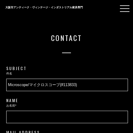
togg
大阪市アンティーク・ヴィンテージ・インダストリアル家具専門
navi
CONTACT
SUBJECT
件名
NAME
お名前*
MAIL ADDRESS