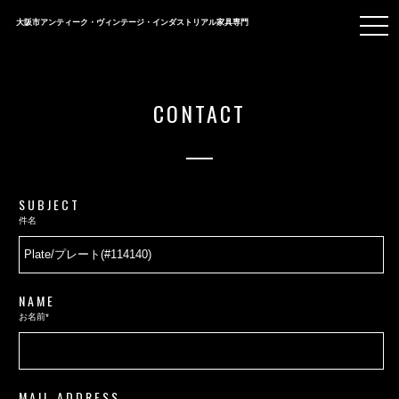
togg
大阪市アンティーク・ヴィンテージ・インダストリアル家具専門
navi
CONTACT
SUBJECT
件名
NAME
お名前*
MAIL ADDRESS