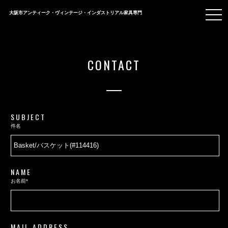
togg
大阪市アンティーク・ヴィンテージ・インダストリアル家具専門
navi
CONTACT
SUBJECT
件名
NAME
お名前*
MAIL ADDRESS