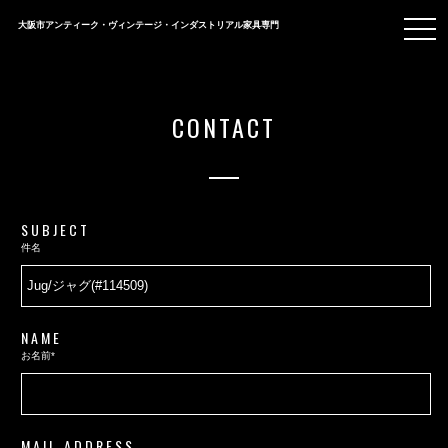
togg
大阪市アンティーク・ヴィンテージ・インダストリアル家具専門
navi
CONTACT
SUBJECT
件名
NAME
お名前*
MAIL ADDRESS