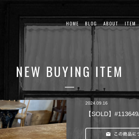
HOME
BLOG
ABOUT
ITEM
NEW BUYING ITEM
2024.09.16
【SOLD】#113649/