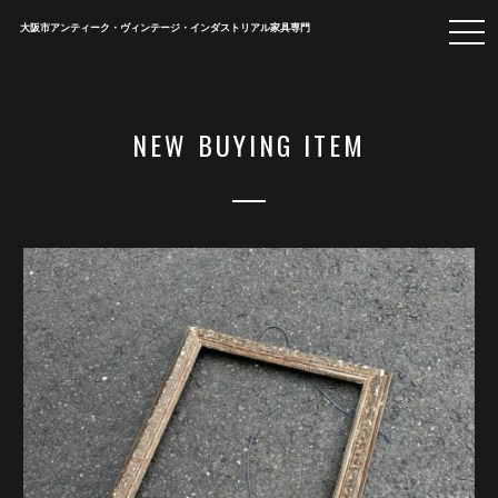
togg
大阪市アンティーク・ヴィンテージ・インダストリアル家具専門
navi
NEW BUYING ITEM