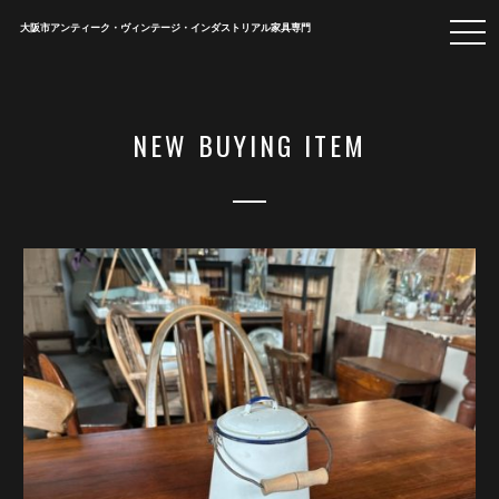
togg
大阪市アンティーク・ヴィンテージ・インダストリアル家具専門
navi
NEW BUYING ITEM