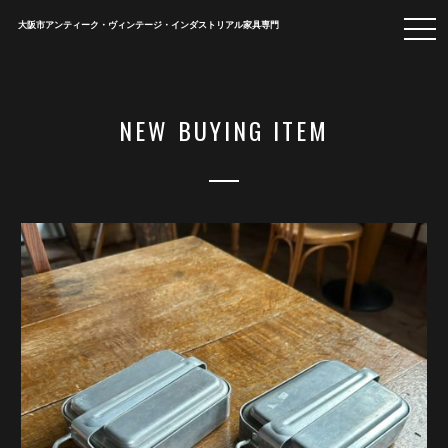
togg
大阪市アンティーク・ヴィンテージ・インダストリアル家具専門
navi
NEW BUYING ITEM