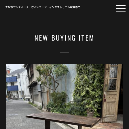
togg
大阪市アンティーク・ヴィンテージ・インダストリアル家具専門
navi
NEW BUYING ITEM