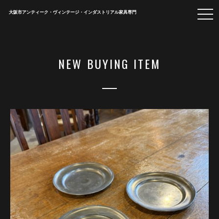
togg
大阪市アンティーク・ヴィンテージ・インダストリアル家具専門
navi
NEW BUYING ITEM