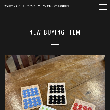
togg
大阪市アンティーク・ヴィンテージ・インダストリアル家具専門
navi
NEW BUYING ITEM