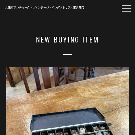
togg
大阪市アンティーク・ヴィンテージ・インダストリアル家具専門
navi
NEW BUYING ITEM