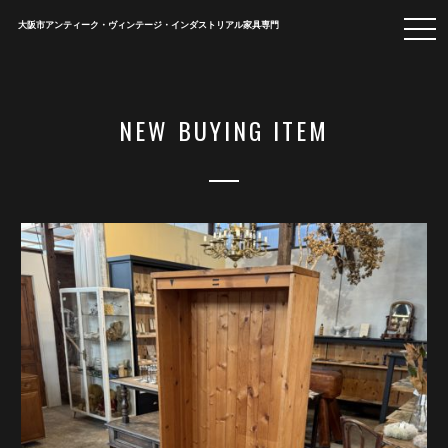
togg
大阪市アンティーク・ヴィンテージ・インダストリアル家具専門
navi
NEW BUYING ITEM