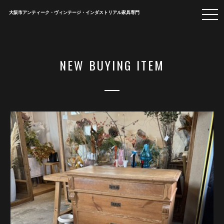
togg
大阪市アンティーク・ヴィンテージ・インダストリアル家具専門
navi
NEW BUYING ITEM