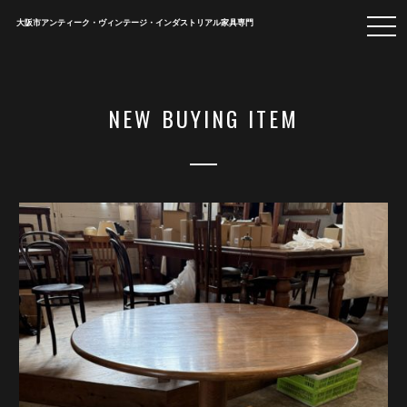
togg
大阪市アンティーク・ヴィンテージ・インダストリアル家具専門
navi
NEW BUYING ITEM