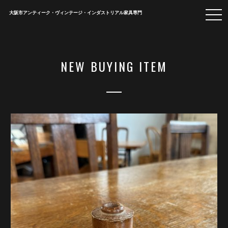
togg
大阪市アンティーク・ヴィンテージ・インダストリアル家具専門
navi
NEW BUYING ITEM