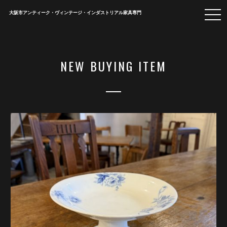
togg
大阪市アンティーク・ヴィンテージ・インダストリアル家具専門
navi
NEW BUYING ITEM