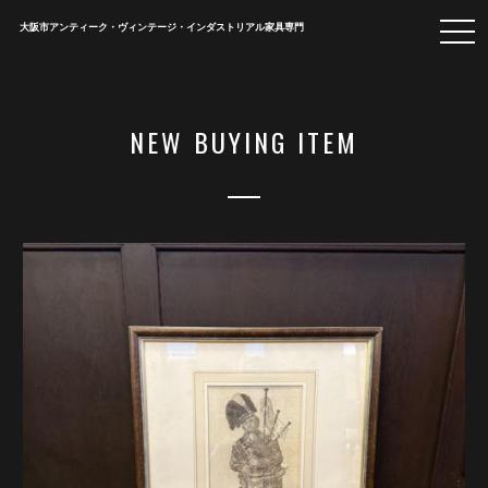
togg
大阪市アンティーク・ヴィンテージ・インダストリアル家具専門
navi
NEW BUYING ITEM