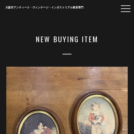
togg
大阪市アンティーク・ヴィンテージ・インダストリアル家具専門
navi
NEW BUYING ITEM