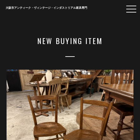
togg
大阪市アンティーク・ヴィンテージ・インダストリアル家具専門
navi
NEW BUYING ITEM