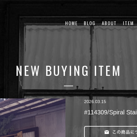
HOME
BLOG
ABOUT
ITEM
NEW BUYING ITEM
2026.03.15
#114309/Spiral Sta