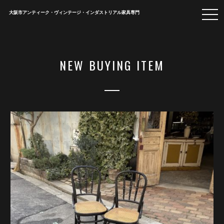
togg
大阪市アンティーク・ヴィンテージ・インダストリアル家具専門
navi
NEW BUYING ITEM