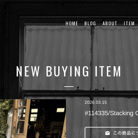
HOME
BLOG
ABOUT
ITEM
NEW BUYING ITEM
2026.03.15
#114335/Stacking C