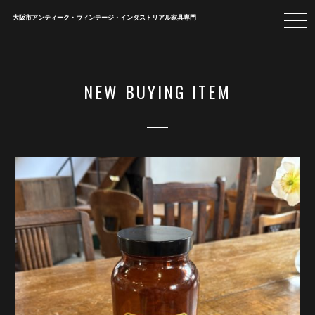
togg
大阪市アンティーク・ヴィンテージ・インダストリアル家具専門
navi
NEW BUYING ITEM