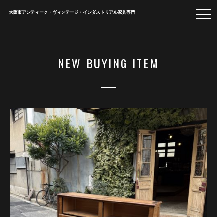
togg
大阪市アンティーク・ヴィンテージ・インダストリアル家具専門
navi
NEW BUYING ITEM