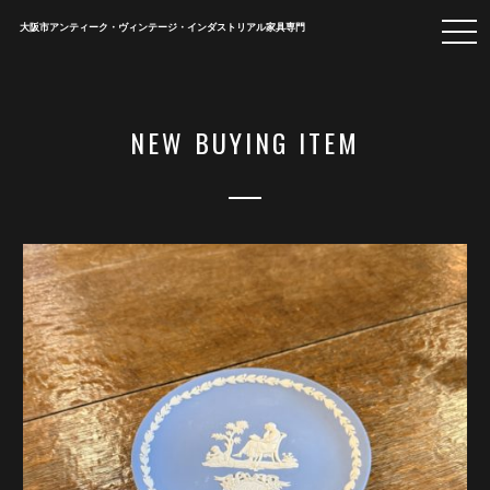
togg
大阪市アンティーク・ヴィンテージ・インダストリアル家具専門
navi
NEW BUYING ITEM