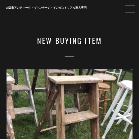
togg
大阪市アンティーク・ヴィンテージ・インダストリアル家具専門
navi
NEW BUYING ITEM