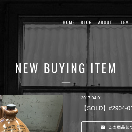
HOME
BLOG
ABOUT
ITEM
NEW BUYING ITEM
2017.04.01
【SOLD】#2904-0125