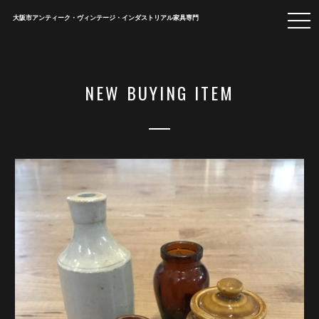
togg
大阪市アンティーク・ヴィンテージ・インダストリアル家具専門
navi
NEW BUYING ITEM