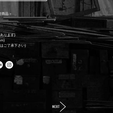
買付商品＞
あります)
mm)
はご了承下さい)