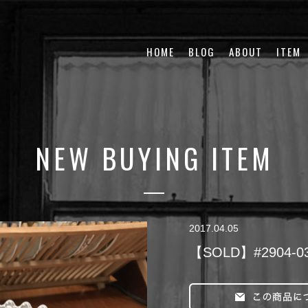
HOME
BLOG
ABOUT
ITEM
NEW BUYING ITEM
2017.04.05
【SOLD】#2904-035