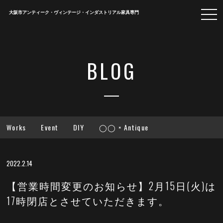
togg
大阪市アンティーク・ヴィンテージ・インダストリアル家具専門
navi
BLOG
Works
Event
DIY
◯◯ × Antique
2022.2.14
【営業時間変更のお知らせ】2月15日(火)は
17時閉店とさせていただきます。