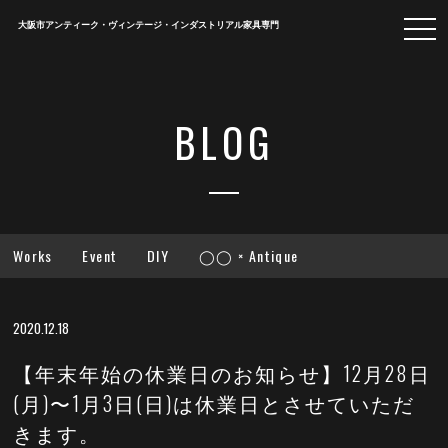
togg
大阪市アンティーク・ヴィンテージ・インダストリアル家具専門
navi
BLOG
Works
Event
DIY
◯◯ × Antique
2020.12.18
【年末年始の休業日のお知らせ】12月28日
(月)〜1月3日(日)は休業日とさせていただ
きます。