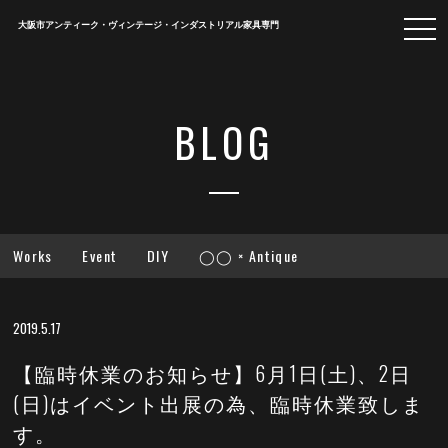
togg
大阪市アンティーク・ヴィンテージ・インダストリアル家具専門
navi
BLOG
Works
Event
DIY
◯◯ × Antique
2019.5.17
【臨時休業のお知らせ】6月1日(土)、2日
(日)はイベント出展の為、臨時休業致しま
す。