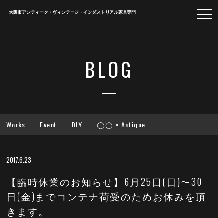
togg
大阪市アンティーク・ヴィンテージ・インダストリアル家具専門
navi
BLOG
Works
Event
DIY
◯◯ × Antique
2017.6.23
【臨時休業のお知らせ】6月25日(日)〜30
日(金)までコンテナ荷受のためお休みを頂
きます。