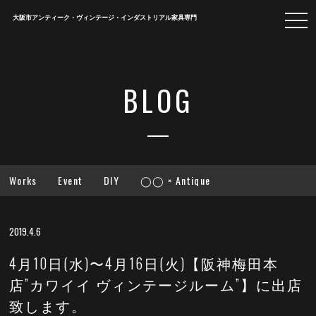
togg
大阪市アンティーク・ヴィンテージ・インダストリアル家具専門
navi
BLOG
Works
Event
DIY
◯◯ × Antique
2019.4.6
4月10日(水)〜4月16日(火)【阪神梅田本
店”カワイイ ヴィンテージルーム”】に出店
致します。