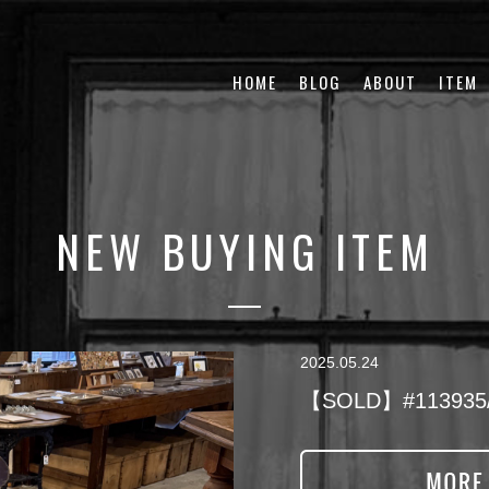
HOME
BLOG
ABOUT
ITEM
NEW BUYING ITEM
2025.05.24
【SOLD】#113935/K