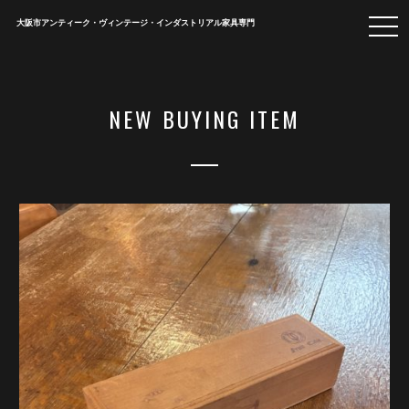
togg
大阪市アンティーク・ヴィンテージ・インダストリアル家具専門
navi
NEW BUYING ITEM