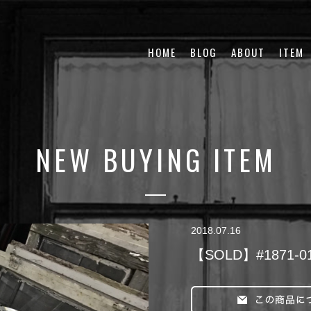
HOME
BLOG
ABOUT
ITEM
NEW BUYING ITEM
2018.07.16
【SOLD】#1871-011